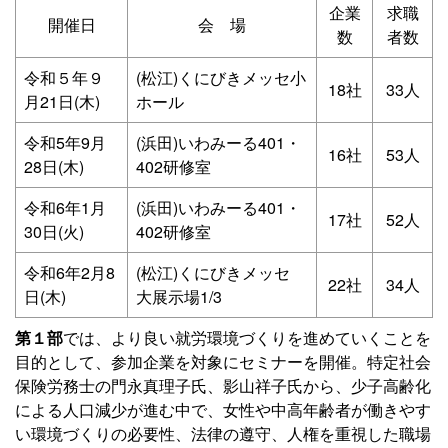
企業
求職
開催日
会 場
数
者数
令和５年９
(松江)くにびきメッセ小
18社
33人
月21日(木)
ホール
令和5年9月
(浜田)いわみーる401・
16社
53人
28日(木)
402研修室
令和6年1月
(浜田)いわみーる401・
17社
52人
30日(火)
402研修室
令和6年2月8
(松江)くにびきメッセ
22社
34人
日(木)
大展示場1/3
第１部
では、より良い就労環境づくりを進めていくことを
目的として、参加企業を対象にセミナーを開催。特定社会
保険労務士の門永真理子氏、影山祥子氏から、少子高齢化
による人口減少が進む中で、女性や中高年齢者が働きやす
い環境づくりの必要性、法律の遵守、人権を重視した職場